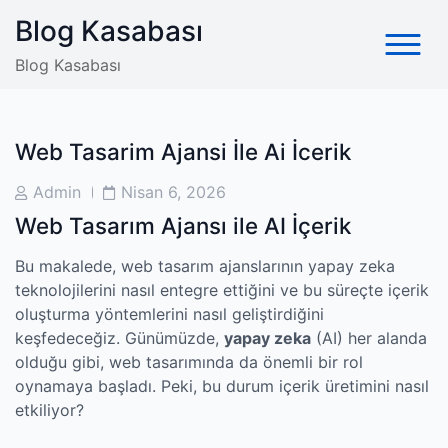
Skip
Blog Kasabası
to
content
Blog Kasabası
Web Tasarim Ajansi İle Ai İcerik
Post
Post
Admin
Nisan 6, 2026
Author
Date
Web Tasarım Ajansı ile AI İçerik
Bu makalede, web tasarım ajanslarının yapay zeka
teknolojilerini nasıl entegre ettiğini ve bu süreçte içerik
oluşturma yöntemlerini nasıl geliştirdiğini
keşfedeceğiz. Günümüzde,
yapay zeka
(AI) her alanda
olduğu gibi, web tasarımında da önemli bir rol
oynamaya başladı. Peki, bu durum içerik üretimini nasıl
etkiliyor?