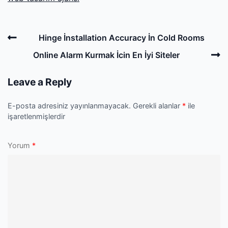
Post
Previous
Hinge İnstallation Accuracy İn Cold Rooms
navigation
Post
N
Online Alarm Kurmak İcin En İyi Siteler
P
Leave a Reply
E-posta adresiniz yayınlanmayacak.
Gerekli alanlar
*
ile
işaretlenmişlerdir
Yorum
*