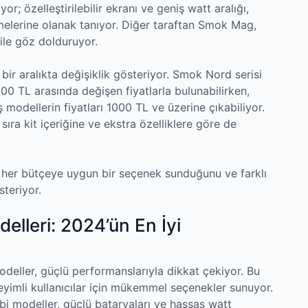
r; özelleştirilebilir ekranı ve geniş watt aralığı,
irmelerine olanak tanıyor. Diğer taraftan Smok Mag,
ile göz dolduruyor.
bir aralıkta değişiklik gösteriyor. Smok Nord serisi
500 TL arasında değişen fiyatlarla bulunabilirken,
odellerin fiyatları 1000 TL ve üzerine çıkabiliyor.
ıra kit içeriğine ve ekstra özelliklere göre de
 her bütçeye uygun bir seçenek sunduğunu ve farklı
steriyor.
elleri: 2024’ün En İyi
ller, güçlü performanslarıyla dikkat çekiyor. Bu
yimli kullanıcılar için mükemmel seçenekler sunuyor.
bi modeller, güçlü bataryaları ve hassas watt