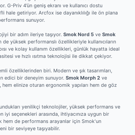
yor. G-Priv 4’ün geniş ekranı ve kullanıcı dostu
i hale getiriyor. Arcfox ise dayanıklılığı ile ön plana
performans sunuyor.
iyi bir adım ileriye taşıyor.
Smok Nord 5
ve
Smok
 de yüksek performanslı özellikleriyle kullanıcıların
sı ve kolay kullanım özellikleri, günlük hayatta ideal
itesi ve hızlı ısıtma teknolojisi ile dikkat çekiyor.
i özelliklerinden biri. Modern ve şık tasarımları,
n edici bir deneyim sunuyor.
Smok Morph 2
ve
ı, hem elinize oturan ergonomik yapıları hem de göz
undukları yenilikçi teknolojiler, yüksek performans ve
en iyi seçenekleri arasında, ihtiyacınıza uygun bir
k hem de performans arayanlar için Smok'un
i bir seviyeye taşıyabilir.