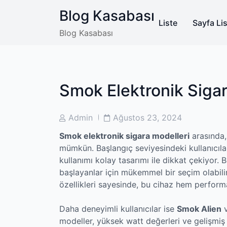
Skip
Blog Kasabası
to
Liste
Sayfa Lis
content
Blog Kasabası
Smok Elektronik Sigara
Post
Post
Admin
Ağustos 23, 2024
Author
Date
Smok elektronik sigara modelleri
arasında,
mümkün. Başlangıç seviyesindeki kullanıcılar
kullanımı kolay tasarımı ile dikkat çekiyor.
başlayanlar için mükemmel bir seçim olabilir.
özellikleri sayesinde, bu cihaz hem perform
Daha deneyimli kullanıcılar ise
Smok Alien
modeller, yüksek watt değerleri ve gelişmiş 