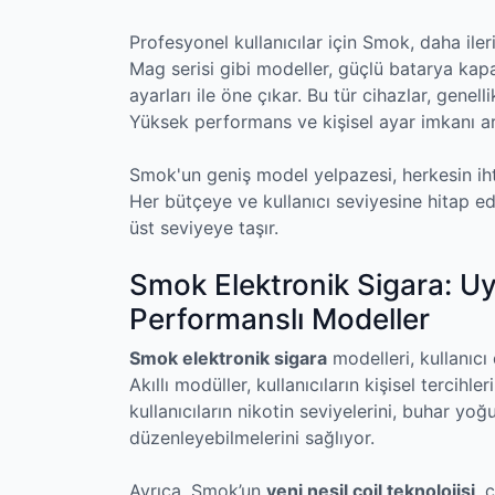
Profesyonel kullanıcılar için Smok, daha i
Mag serisi gibi modeller, güçlü batarya kapasi
ayarları ile öne çıkar. Bu tür cihazlar, gene
Yüksek performans ve kişisel ayar imkanı ara
Smok'un geniş model yelpazesi, herkesin iht
Her bütçeye ve kullanıcı seviyesine hitap ed
üst seviyeye taşır.
Smok Elektronik Sigara: Uy
Performanslı Modeller
Smok elektronik sigara
modelleri, kullanıcı 
Akıllı modüller, kullanıcıların kişisel tercih
kullanıcıların nikotin seviyelerini, buhar yo
düzenleyebilmelerini sağlıyor.
Ayrıca, Smok’un
yeni nesil coil teknolojisi
, 