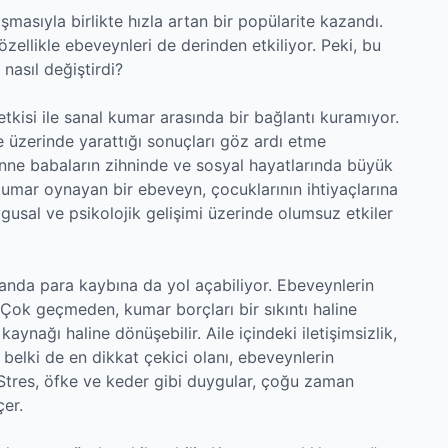
şmasıyla birlikte hızla artan bir popülarite kazandı.
özellikle ebeveynleri de derinden etkiliyor. Peki, bu
nasıl değiştirdi?
tkisi ile sanal kumar arasında bir bağlantı kuramıyor.
le üzerinde yarattığı sonuçları göz ardı etme
anne babaların zihninde ve sosyal hayatlarında büyük
l kumar oynayan bir ebeveyn, çocuklarının ihtiyaçlarına
gusal ve psikolojik gelişimi üzerinde olumsuz etkiler
nda para kaybına da yol açabiliyor. Ebeveynlerin
r. Çok geçmeden, kumar borçları bir sıkıntı haline
aynağı haline dönüşebilir. Aile içindeki iletişimsizlik,
da belki de en dikkat çekici olanı, ebeveynlerin
 Stres, öfke ve keder gibi duygular, çoğu zaman
er.