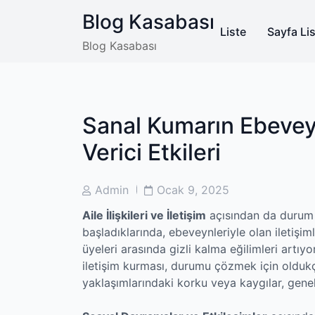
Skip
Blog Kasabası
to
Liste
Sayfa Lis
content
Blog Kasabası
Sanal Kumarın Ebevey
Verici Etkileri
Post
Post
Admin
Ocak 9, 2025
Author
Date
Aile İlişkileri ve İletişim
açısından da durum
başladıklarında, ebeveynleriyle olan iletişiml
üyeleri arasında gizli kalma eğilimleri artıy
iletişim kurması, durumu çözmek için oldukç
yaklaşımlarındaki korku veya kaygılar, genell