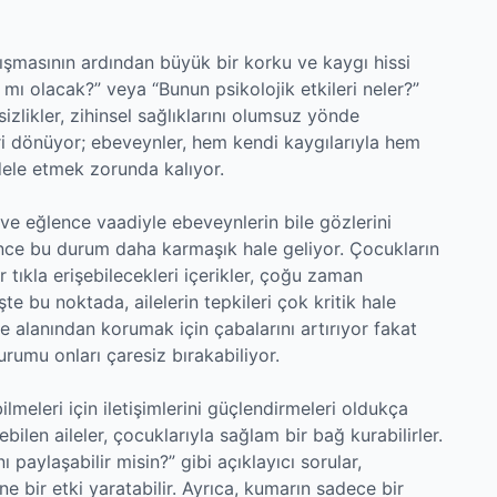
nışmasının ardından büyük bir korku ve kaygı hissi
ı olacak?” veya “Bunun psikolojik etkileri neler?”
rsizlikler, zihinsel sağlıklarını olumsuz yönde
eri dönüyor; ebeveynler, hem kendi kaygılarıyla hem
dele etmek zorunda kalıyor.
e eğlence vaadiyle ebeveynlerin bile gözlerini
rince bu durum daha karmaşık hale geliyor. Çocukların
r tıkla erişebilecekleri içerikler, çoğu zaman
te bu noktada, ailelerin tepkileri çok kritik hale
e alanından korumak için çabalarını artırıyor fakat
urumu onları çaresiz bırakabiliyor.
lmeleri için iletişimlerini güçlendirmeleri oldukça
bilen aileler, çocuklarıyla sağlam bir bağ kurabilirler.
aylaşabilir misin?” gibi açıklayıcı sorular,
e bir etki yaratabilir. Ayrıca, kumarın sadece bir