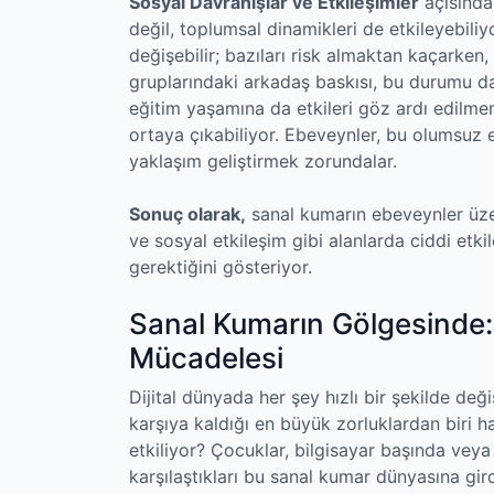
Sosyal Davranışlar ve Etkileşimler
açısından
değil, toplumsal dinamikleri de etkileyebili
değişebilir; bazıları risk almaktan kaçarken,
gruplarındaki arkadaş baskısı, bu durumu da
eğitim yaşamına da etkileri göz ardı edilmem
ortaya çıkabiliyor. Ebeveynler, bu olumsuz e
yaklaşım geliştirmek zorundalar.
Sonuç olarak,
sanal kumarın ebeveynler üzeri
ve sosyal etkileşim gibi alanlarda ciddi etki
gerektiğini gösteriyor.
Sanal Kumarın Gölgesinde: 
Mücadelesi
Dijital dünyada her şey hızlı bir şekilde değ
karşıya kaldığı en büyük zorluklardan biri ha
etkiliyor? Çocuklar, bilgisayar başında veya
karşılaştıkları bu sanal kumar dünyasına gir