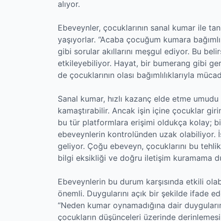
alıyor.
Ebeveynler, çocuklarının sanal kumar ile ta
yaşıyorlar. “Acaba çocuğum kumara bağımlı m
gibi sorular akıllarını meşgul ediyor. Bu beli
etkileyebiliyor. Hayat, bir bumerang gibi g
de çocuklarının olası bağımlılıklarıyla müca
Sanal kumar, hızlı kazanç elde etme umudu v
kamaştırabilir. Ancak işin içine çocuklar gi
bu tür platformlara erişimi oldukça kolay; bi
ebeveynlerin kontrolünden uzak olabiliyor. İş
geliyor. Çoğu ebeveyn, çocuklarını bu tehlik
bilgi eksikliği ve doğru iletişim kuramama d
Ebeveynlerin bu durum karşısında etkili olabi
önemli. Duygularını açık bir şekilde ifade ede
“Neden kumar oynamadığına dair duygularını p
çocukların düşünceleri üzerinde derinlemesin