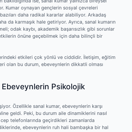
 bakıldığında ise, sanal kumar yalnızca bireysel
yor. Kumar oynayan gençlerin sosyal çevreleri
 bazıları daha radikal kararlar alabiliyor. Arkadaş
ha da karmaşık hale getiriyor. Ayrıca, sanal kumarın
eli; odak kaybı, akademik başarısızlık gibi sorunlar
tkilerin önüne geçebilmek için daha bilinçli bir
ndeki etkileri çok yönlü ve ciddidir. İletişim, eğitim
leri olan bu durum, ebeveynlerin dikkatli olması
Ebeveynlerin Psikolojik
işiyor. Özellikle sanal kumar, ebeveynlerin karşı
line geldi. Peki, bu durum aile dinamiklerini nasıl
 cep telefonlarında geçirdikleri zamanlarda
diklerinde, ebeveynlerin ruh hali bambaşka bir hal