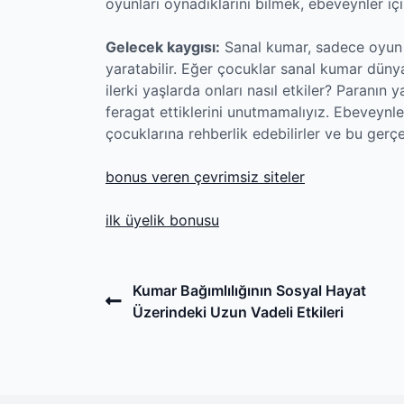
oyunları oynadıklarını bilmek, ebeveynler içi
Gelecek kaygısı:
Sanal kumar, sadece oyun s
yaratabilir. Eğer çocuklar sanal kumar dünyan
ilerki yaşlarda onları nasıl etkiler? Paranın 
feragat ettiklerini unutmamalıyız. Ebeveynl
çocuklarına rehberlik edebilirler ve bu gerçe
bonus veren çevrimsiz siteler
ilk üyelik bonusu
Post
Previous
Kumar Bağımlılığının Sosyal Hayat
Post
Üzerindeki Uzun Vadeli Etkileri
navigation