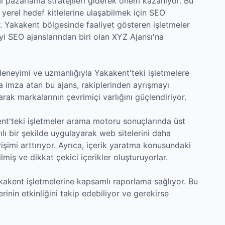
al pazarlama stratejileri giderek önem kazanıyor. Bu
 yerel hedef kitlelerine ulaşabilmek için SEO
r. Yakakent bölgesinde faaliyet gösteren işletmeler
yi SEO ajanslarından biri olan XYZ Ajansı'na
deneyimi ve uzmanlığıyla Yakakent'teki işletmelere
a imza atan bu ajans, rakiplerinden ayrışmayı
ak markalarının çevrimiçi varlığını güçlendiriyor.
kent'teki işletmeler arama motoru sonuçlarında üst
lı bir şekilde uygulayarak web sitelerini daha
rişimi arttırıyor. Ayrıca, içerik yaratma konusundaki
ilmiş ve dikkat çekici içerikler oluşturuyorlar.
akakent işletmelerine kapsamlı raporlama sağlıyor. Bu
erinin etkinliğini takip edebiliyor ve gerekirse