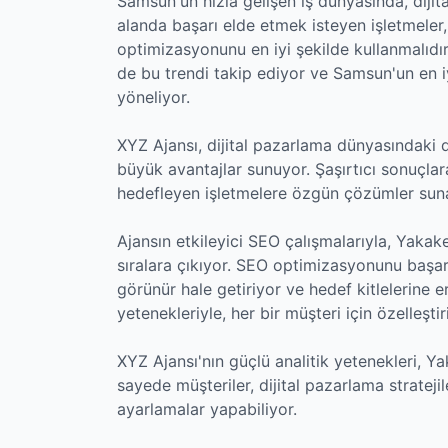
Samsun'un hızla gelişen iş dünyasında, dijit
alanda başarı elde etmek isteyen işletmeler,
optimizasyonunu en iyi şekilde kullanmalıdı
de bu trendi takip ediyor ve Samsun'un en i
yöneliyor.
XYZ Ajansı, dijital pazarlama dünyasındaki 
büyük avantajlar sunuyor. Şaşırtıcı sonuçlar
hedefleyen işletmelere özgün çözümler sunar
Ajansın etkileyici SEO çalışmalarıyla, Yaka
sıralara çıkıyor. SEO optimizasyonunu başarı
görünür hale getiriyor ve hedef kitlelerine e
yetenekleriyle, her bir müşteri için özelleştir
XYZ Ajansı'nın güçlü analitik yetenekleri, Y
sayede müşteriler, dijital pazarlama stratejil
ayarlamalar yapabiliyor.