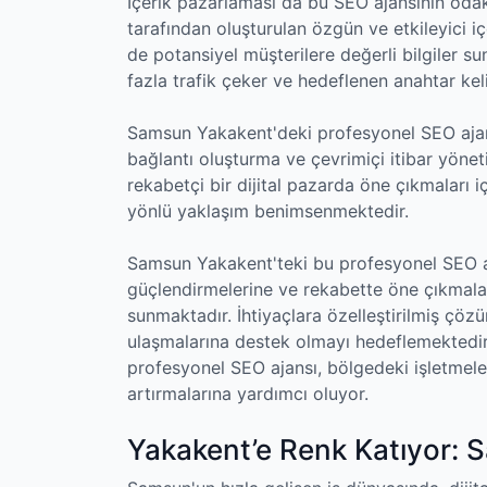
İçerik pazarlaması da bu SEO ajansının odak
tarafından oluşturulan özgün ve etkileyici 
de potansiyel müşterilere değerli bilgiler su
fazla trafik çeker ve hedeflenen anahtar keli
Samsun Yakakent'deki profesyonel SEO ajan
bağlantı oluşturma ve çevrimiçi itibar yönet
rekabetçi bir dijital pazarda öne çıkmaları i
yönlü yaklaşım benimsenmektedir.
Samsun Yakakent'teki bu profesyonel SEO ajan
güçlendirmelerine ve rekabette öne çıkmala
sunmaktadır. İhtiyaçlara özelleştirilmiş çöz
ulaşmalarına destek olmayı hedeflemektedi
profesyonel SEO ajansı, bölgedeki işletmeler
artırmalarına yardımcı oluyor.
Yakakent’e Renk Katıyor: 