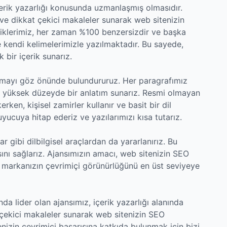
içerik yazarlığı konusunda uzmanlaşmış olmasıdır.
ı ve dikkat çekici makaleler sunarak web sitenizin
riklerimiz, her zaman %100 benzersizdir ve başka
 kendi kelimelerimizle yazılmaktadır. Bu sayede,
 bir içerik sunarız.
tlamayı göz önünde bulundururuz. Her paragrafımız
n yüksek düzeyde bir anlatım sunarız. Resmi olmayan
rken, kişisel zamirler kullanır ve basit bir dil
yucuya hitap ederiz ve yazılarımızı kısa tutarız.
ar gibi dilbilgisel araçlardan da yararlanırız. Bu
ını sağlarız. Ajansımızın amacı, web sitenizin SEO
 markanızın çevrimiçi görünürlüğünü en üst seviyeye
 lider olan ajansımız, içerik yazarlığı alanında
 çekici makaleler sunarak web sitenizin SEO
nizin çevrimiçi başarısına katkıda bulunmak için bizi