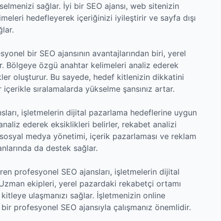
elmenizi sağlar. İyi bir SEO ajansı, web sitenizin
meleri hedefleyerek içeriğinizi iyileştirir ve sayfa dışı
lar.
yonel bir SEO ajansının avantajlarından biri, yerel
ır. Bölgeye özgü anahtar kelimeleri analiz ederek
kler oluşturur. Bu sayede, hedef kitlenizin dikkatini
r içerikle sıralamalarda yükselme şansınız artar.
arı, işletmelerin dijital pazarlama hedeflerine uygun
naliz ederek eksiklikleri belirler, rekabet analizi
a, sosyal medya yönetimi, içerik pazarlaması ve reklam
anlarında da destek sağlar.
n profesyonel SEO ajansları, işletmelerin dijital
. Uzman ekipleri, yerel pazardaki rekabetçi ortamı
u kitleye ulaşmanızı sağlar. İşletmenizin online
 bir profesyonel SEO ajansıyla çalışmanız önemlidir.