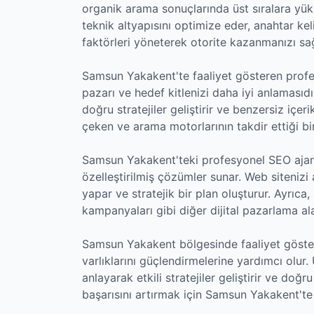
organik arama sonuçlarında üst sıralara yüks
teknik altyapısını optimize eder, anahtar keli
faktörleri yöneterek otorite kazanmanızı sağ
Samsun Yakakent'te faaliyet gösteren profes
pazarı ve hedef kitlenizi daha iyi anlamasıd
doğru stratejiler geliştirir ve benzersiz içeri
çeken ve arama motorlarının takdir ettiği bi
Samsun Yakakent'teki profesyonel SEO ajansl
özelleştirilmiş çözümler sunar. Web sitenizi a
yapar ve stratejik bir plan oluşturur. Ayrıc
kampanyaları gibi diğer dijital pazarlama al
Samsun Yakakent bölgesinde faaliyet göstere
varlıklarını güçlendirmelerine yardımcı olur
anlayarak etkili stratejiler geliştirir ve doğr
başarısını artırmak için Samsun Yakakent'te