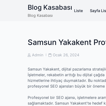
Skip
Blog Kasabası
to
Liste
Sayfa Lis
content
Blog Kasabası
Samsun Yakakent Pro
Post
Post
Admin
Ocak 26, 2024
Author
Date
Samsun Yakakent, dijital pazarlama strateji
İşletmeler, rekabetin arttığı bu dijital çağda
hizmetlerine ihtiyaç duymaktadır. Bu nokta
profesyonel SEO ajansları büyük bir öneme s
Profesyonel bir SEO ajansı, işletmelere a
sağlamaktadır. Samsun Yakakent'te hedef kitle