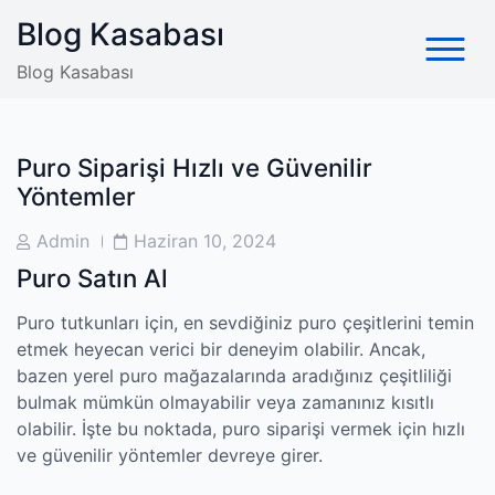
Skip
Blog Kasabası
to
content
Blog Kasabası
Puro Siparişi Hızlı ve Güvenilir
Yöntemler
Post
Post
Admin
Haziran 10, 2024
Author
Date
Puro Satın Al
Puro tutkunları için, en sevdiğiniz puro çeşitlerini temin
etmek heyecan verici bir deneyim olabilir. Ancak,
bazen yerel puro mağazalarında aradığınız çeşitliliği
bulmak mümkün olmayabilir veya zamanınız kısıtlı
olabilir. İşte bu noktada, puro siparişi vermek için hızlı
ve güvenilir yöntemler devreye girer.