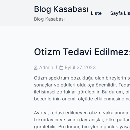
Skip
Blog Kasabası
to
Liste
Sayfa Lis
content
Blog Kasabası
Otizm Tedavi Edilmez
Post
Post
Admin
Eylül 27, 2023
Author
Date
Otizm spektrum bozukluğu olan bireylerin t
sonuçlar ve etkileri oldukça önemlidir. Ted
iletişimsel zorluklar görülebilir. Bu durum, bi
becerilerinin önemli ölçüde etkilenmesine ne
Ayrıca, tedavi edilmeyen otizm vakalarında d
tekrarlayıcı ve sınırlı davranışlar, öfke patla
görülebilir. Bu durum, bireylerin günlük yaşam