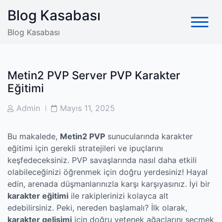
Skip
Blog Kasabası
to
content
Blog Kasabası
Metin2 PVP Server PVP Karakter
Eğitimi
Post
Post
Admin
Mayıs 11, 2025
Author
Date
Bu makalede,
Metin2 PVP
sunucularında karakter
eğitimi için gerekli stratejileri ve ipuçlarını
keşfedeceksiniz. PVP savaşlarında nasıl daha etkili
olabileceğinizi öğrenmek için doğru yerdesiniz! Hayal
edin, arenada düşmanlarınızla karşı karşıyasınız. İyi bir
karakter eğitimi
ile rakiplerinizi kolayca alt
edebilirsiniz. Peki, nereden başlamalı? İlk olarak,
karakter gelişimi
için doğru yetenek ağaçlarını seçmek