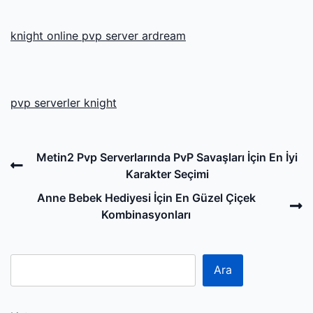
knight online pvp server ardream
pvp serverler knight
Post
Previous
Metin2 Pvp Serverlarında PvP Savaşları İçin En İyi
navigation
Post
Karakter Seçimi
N
Anne Bebek Hediyesi İçin En Güzel Çiçek
P
Kombinasyonları
Ara