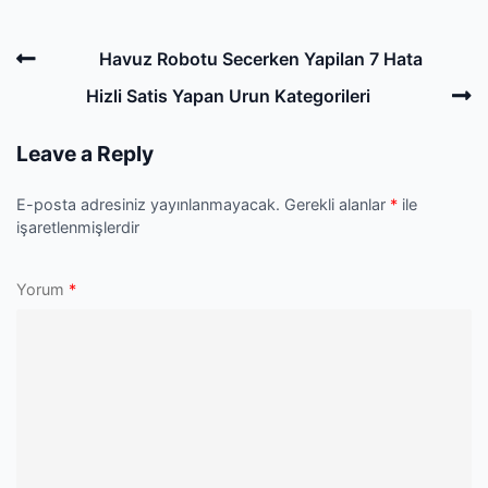
Post
Previous
Havuz Robotu Secerken Yapilan 7 Hata
navigation
Post
N
Hizli Satis Yapan Urun Kategorileri
P
Leave a Reply
E-posta adresiniz yayınlanmayacak.
Gerekli alanlar
*
ile
işaretlenmişlerdir
Yorum
*