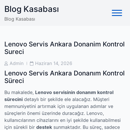
Skip
Blog Kasabası
to
content
Blog Kasabası
Lenovo Servis Ankara Donanim Kontrol
Sureci
Post
Post
Admin
Haziran 14, 2026
Author
Date
Lenovo Servis Ankara Donanım Kontrol
Süreci
Bu makalede,
Lenovo servisinin donanım kontrol
sürecini
detaylı bir şekilde ele alacağız. Müşteri
memnuniyetini artırmak için uygulanan adımlar ve
süreçlerin önemi üzerinde duracağız. Lenovo,
kullanıcılarının cihazlarını en iyi şekilde kullanabilmesi
için sürekli bir
destek
sunmaktadır. Bu süreç, sadece