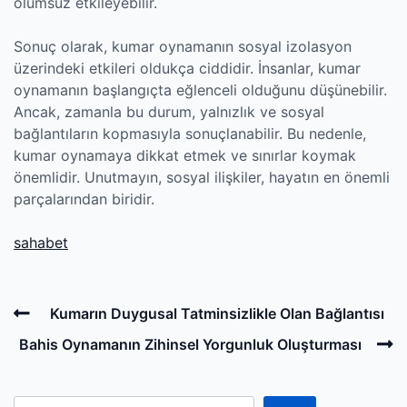
olumsuz etkileyebilir.
Sonuç olarak, kumar oynamanın sosyal izolasyon
üzerindeki etkileri oldukça ciddidir. İnsanlar, kumar
oynamanın başlangıçta eğlenceli olduğunu düşünebilir.
Ancak, zamanla bu durum, yalnızlık ve sosyal
bağlantıların kopmasıyla sonuçlanabilir. Bu nedenle,
kumar oynamaya dikkat etmek ve sınırlar koymak
önemlidir. Unutmayın, sosyal ilişkiler, hayatın en önemli
parçalarından biridir.
sahabet
Post
Previous
Kumarın Duygusal Tatminsizlikle Olan Bağlantısı
navigation
Post
N
Bahis Oynamanın Zihinsel Yorgunluk Oluşturması
P