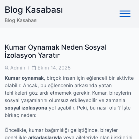
Skip
Blog Kasabası
to
content
Blog Kasabası
Kumar Oynamak Neden Sosyal
İzolasyon Yaratır
Post
Post
Admin
Ekim 14, 2025
Author
Date
Kumar oynamak
, birçok insan için eğlenceli bir aktivite
olabilir. Ancak, bu eğlencenin arkasında yatan
tehlikeleri göz ardı etmemek gerekir. Kumar, bireylerin
sosyal yaşamlarını olumsuz etkileyebilir ve zamanla
sosyal izolasyona
yol açabilir. Peki, bu nasıl olur? İşte
birkaç neden:
Öncelikle, kumar bağımlılığı geliştiğinde, bireyler
genellikle
arkadaşlarıyla
veya aileleriyle olan ilişkilerini