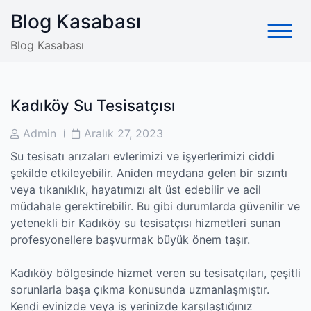
Skip
Blog Kasabası
to
content
Blog Kasabası
Kadıköy Su Tesisatçısı
Post
Post
Admin
Aralık 27, 2023
Author
Date
Su tesisatı arızaları evlerimizi ve işyerlerimizi ciddi
şekilde etkileyebilir. Aniden meydana gelen bir sızıntı
veya tıkanıklık, hayatımızı alt üst edebilir ve acil
müdahale gerektirebilir. Bu gibi durumlarda güvenilir ve
yetenekli bir Kadıköy su tesisatçısı hizmetleri sunan
profesyonellere başvurmak büyük önem taşır.
Kadıköy bölgesinde hizmet veren su tesisatçıları, çeşitli
sorunlarla başa çıkma konusunda uzmanlaşmıştır.
Kendi evinizde veya iş yerinizde karşılaştığınız