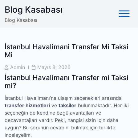
Skip
Blog Kasabası
to
content
Blog Kasabası
İstanbul Havalimani Transfer Mi Taksi
Mi
Post
Post
Admin
Mayıs 8, 2026
Author
Date
İstanbul Havalimanı Transfer mi Taksi
mi?
İstanbul Havalimanı’na ulaşım seçenekleri arasında
transfer hizmetleri
ve
taksiler
bulunmaktadır. Her iki
seçeneğin de kendine özgü avantajları ve
dezavantajları vardır. Peki, hangisi sizin için daha
uygun? Bu sorunun cevabını bulmak için birlikte
inceleyelim.