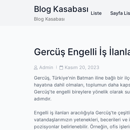
Skip
Blog Kasabası
to
Liste
Sayfa Lis
content
Blog Kasabası
Gercüş Engelli İş İlanl
Post
Post
Admin
Kasım 20, 2023
Author
Date
Gercüş, Türkiye'nin Batman iline bağlı bir ilçe
hayatına dahil olmaları, toplumun daha kapsa
Gercüş'te engelli bireylere yönelik olarak s
adımdır.
Engelli iş ilanları aracılığıyla Gercüş'te çeşi
vatandaşlarımızın yetenekleri, becerileri ve
pozisyonlar belirlenebilir. Örneğin, ofis işler