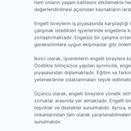
hem onların yaşam kalitesini etkilemekte h
değerlendirilmesi açısından kaynakların isra
Engelli bireylerin iş piyasasında karşılaştığı i
çalışmak istedikleri işyerlerinde engellerle k
zorlaştırmaktadır. Engelsiz bir çalışma ort
gereksinimlere uygun ekipmanlar gibi önlemle
İkinci olarak, işverenlerin engelli bireylere 
Özellikle bilinçsizce yapılan ayrımcılık, engel
piyasasından dışlamaktadır. Eğitim ve farkınd
yeteneklerine odaklanmaları teşvik edilmelid
Üçüncü olarak, engelli bireylere yönelik istih
zorluklar arasında yer almaktadır. Engelli bi
teşvikler ve destekler sunulmalıdır. Ayrıca, e
imkanlarından tam olarak yararlanabilmeleri i
sunulmalıdır.