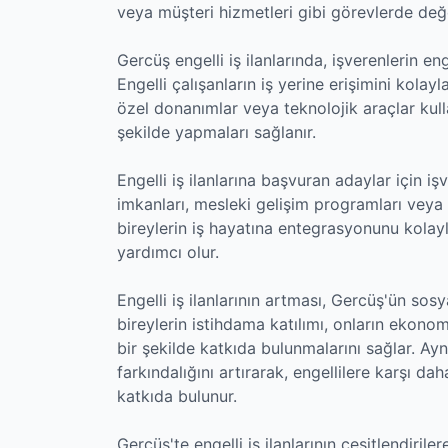
veya müşteri hizmetleri gibi görevlerde değer
Gercüş engelli iş ilanlarında, işverenlerin en
Engelli çalışanların iş yerine erişimini kolayl
özel donanımlar veya teknolojik araçlar kulla
şekilde yapmaları sağlanır.
Engelli iş ilanlarına başvuran adaylar için i
imkanları, mesleki gelişim programları veya r
bireylerin iş hayatına entegrasyonunu kolayl
yardımcı olur.
Engelli iş ilanlarının artması, Gercüş'ün sos
bireylerin istihdama katılımı, onların ekono
bir şekilde katkıda bulunmalarını sağlar. A
farkındalığını artırarak, engellilere karşı da
katkıda bulunur.
Gercüş'te engelli iş ilanlarının çeşitlendiriler