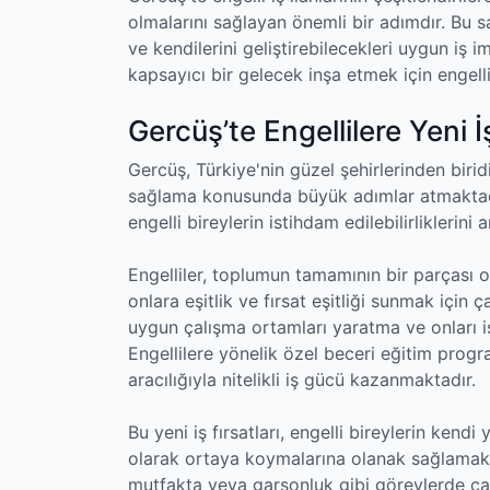
olmalarını sağlayan önemli bir adımdır. Bu sa
ve kendilerini geliştirebilecekleri uygun iş i
kapsayıcı bir gelecek inşa etmek için engell
Gercüş’te Engellilere Yeni İş
Gercüş, Türkiye'nin güzel şehirlerinden biridi
sağlama konusunda büyük adımlar atmaktadır
engelli bireylerin istihdam edilebilirliklerini
Engelliler, toplumun tamamının bir parçası
onlara eşitlik ve fırsat eşitliği sunmak için ç
uygun çalışma ortamları yaratma ve onları
Engellilere yönelik özel beceri eğitim prog
aracılığıyla nitelikli iş gücü kazanmaktadır.
Bu yeni iş fırsatları, engelli bireylerin kend
olarak ortaya koymalarına olanak sağlamaktad
mutfakta veya garsonluk gibi görevlerde çal