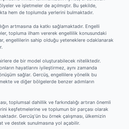
ölyeler ve işletmeler de açılmıştır. Bu şekilde,
akta hem de toplumda yerlerini bulmaktadır.
ığın artmasına da katkı sağlamaktadır. Engelli
ayeler, topluma ilham vererek engellilik konusundaki
lar, engellilerin sahip olduğu yeteneklere odaklanarak
r.
irlere de bir model oluşturabilecek niteliktedir.
 onların hayatlarını iyileştirmez, aynı zamanda
önüşüm sağlar. Gercüş, engellilere yönelik bu
lmekte ve diğer bölgelerde benzer adımların
ması, toplumsal dahillik ve farkındalığı artıran önemli
lerini keşfetmelerine ve toplumun bir parçası olarak
ımaktadır. Gercüş'ün bu örnek çalışması, ülkemizin
at ve destek sunulmasına yol açabilir.