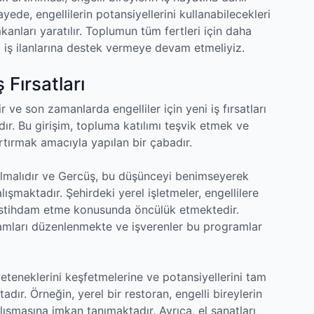
yede, engellilerin potansiyellerini kullanabilecekleri
mkanları yaratılır. Toplumun tüm fertleri için daha
i iş ilanlarına destek vermeye devam etmeliyiz.
 Fırsatları
r ve son zamanlarda engelliler için yeni iş fırsatları
. Bu girişim, topluma katılımı teşvik etmek ve
 artırmak amacıyla yapılan bir çabadır.
 olmalıdır ve Gercüş, bu düşünceyi benimseyerek
alışmaktadır. Şehirdeki yerel işletmeler, engellilere
 istihdam etme konusunda öncülük etmektedir.
ramları düzenlenmekte ve işverenler bu programlar
i yeteneklerini keşfetmelerine ve potansiyellerini tam
ır. Örneğin, yerel bir restoran, engelli bireylerin
ışmasına imkan tanımaktadır. Ayrıca, el sanatları