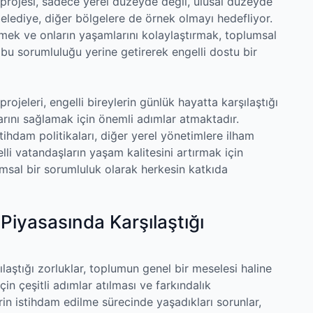
i projesi, sadece yerel düzeyde değil, ulusal düzeyde
 belediye, diğer bölgelere de örnek olmayı hedefliyor.
rmek ve onların yaşamlarını kolaylaştırmak, toplumsal
, bu sorumluluğu yerine getirerek engelli dostu bir
projeleri, engelli bireylerin günlük hayatta karşılaştığı
arını sağlamak için önemli adımlar atmaktadır.
stihdam politikaları, diğer yerel yönetimlere ilham
li vatandaşların yaşam kalitesini artırmak için
umsal bir sorumluluk olarak herkesin katkıda
 Piyasasında Karşılaştığı
ılaştığı zorluklar, toplumun genel bir meselesi haline
in çeşitli adımlar atılması ve farkındalık
rin istihdam edilme sürecinde yaşadıkları sorunlar,