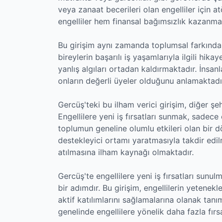
veya zanaat becerileri olan engelliler için at
engelliler hem finansal bağımsızlık kazanm
Bu girişim aynı zamanda toplumsal farkındal
bireylerin başarılı iş yaşamlarıyla ilgili hik
yanlış algıları ortadan kaldırmaktadır. İnsan
onların değerli üyeler olduğunu anlamaktadı
Gercüş'teki bu ilham verici girişim, diğer şeh
Engellilere yeni iş fırsatları sunmak, sadece
toplumun geneline olumlu etkileri olan bir d
destekleyici ortamı yaratmasıyla takdir edi
atılmasına ilham kaynağı olmaktadır.
Gercüş'te engellilere yeni iş fırsatları sunul
bir adımdır. Bu girişim, engellilerin yetenek
aktif katılımlarını sağlamalarına olanak tan
genelinde engellilere yönelik daha fazla fırs