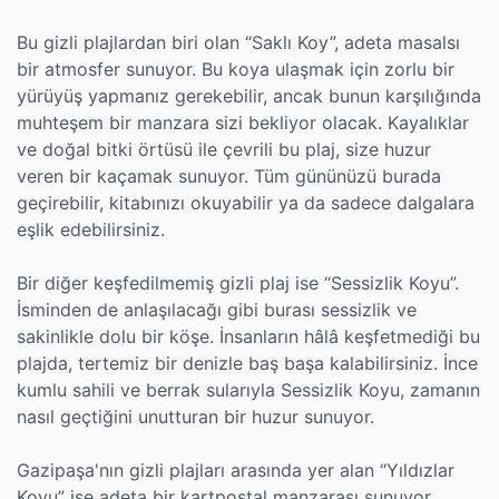
Bu gizli plajlardan biri olan “Saklı Koy”, adeta masalsı
bir atmosfer sunuyor. Bu koya ulaşmak için zorlu bir
yürüyüş yapmanız gerekebilir, ancak bunun karşılığında
muhteşem bir manzara sizi bekliyor olacak. Kayalıklar
ve doğal bitki örtüsü ile çevrili bu plaj, size huzur
veren bir kaçamak sunuyor. Tüm gününüzü burada
geçirebilir, kitabınızı okuyabilir ya da sadece dalgalara
eşlik edebilirsiniz.
Bir diğer keşfedilmemiş gizli plaj ise “Sessizlik Koyu”.
İsminden de anlaşılacağı gibi burası sessizlik ve
sakinlikle dolu bir köşe. İnsanların hâlâ keşfetmediği bu
plajda, tertemiz bir denizle baş başa kalabilirsiniz. İnce
kumlu sahili ve berrak sularıyla Sessizlik Koyu, zamanın
nasıl geçtiğini unutturan bir huzur sunuyor.
Gazipaşa'nın gizli plajları arasında yer alan “Yıldızlar
Koyu” ise adeta bir kartpostal manzarası sunuyor.