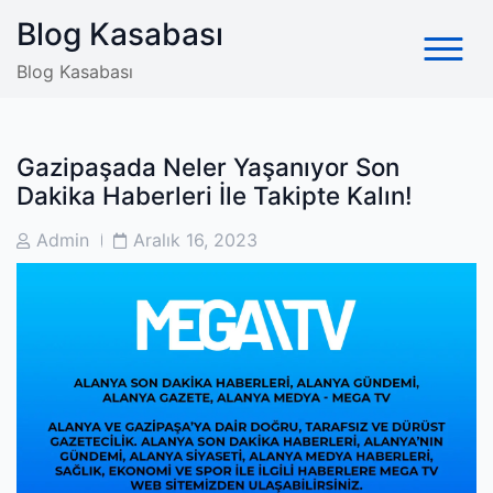
Skip
Blog Kasabası
to
content
Blog Kasabası
Gazipaşada Neler Yaşanıyor Son
Dakika Haberleri İle Takipte Kalın!
Post
Post
Admin
Aralık 16, 2023
Author
Date