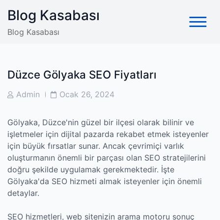
Skip
Blog Kasabası
to
content
Blog Kasabası
Düzce Gölyaka SEO Fiyatları
Post
Post
Admin
Ocak 26, 2024
Author
Date
Gölyaka, Düzce'nin güzel bir ilçesi olarak bilinir ve
işletmeler için dijital pazarda rekabet etmek isteyenler
için büyük fırsatlar sunar. Ancak çevrimiçi varlık
oluşturmanın önemli bir parçası olan SEO stratejilerini
doğru şekilde uygulamak gerekmektedir. İşte
Gölyaka'da SEO hizmeti almak isteyenler için önemli
detaylar.
SEO hizmetleri, web sitenizin arama motoru sonuç