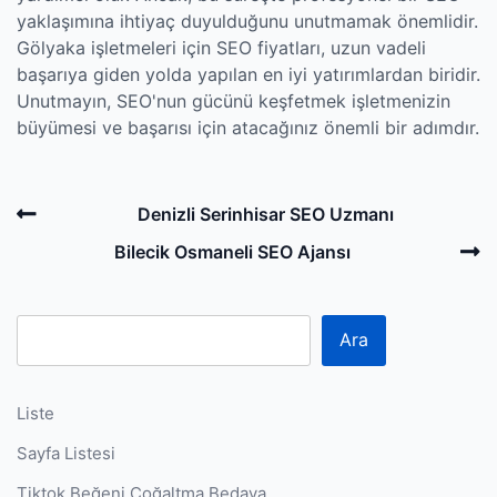
yaklaşımına ihtiyaç duyulduğunu unutmamak önemlidir.
Gölyaka işletmeleri için SEO fiyatları, uzun vadeli
başarıya giden yolda yapılan en iyi yatırımlardan biridir.
Unutmayın, SEO'nun gücünü keşfetmek işletmenizin
büyümesi ve başarısı için atacağınız önemli bir adımdır.
Post
Previous
Denizli Serinhisar SEO Uzmanı
navigation
Post
N
Bilecik Osmaneli SEO Ajansı
P
Ara
Liste
Sayfa Listesi
Tiktok Beğeni Çoğaltma Bedava