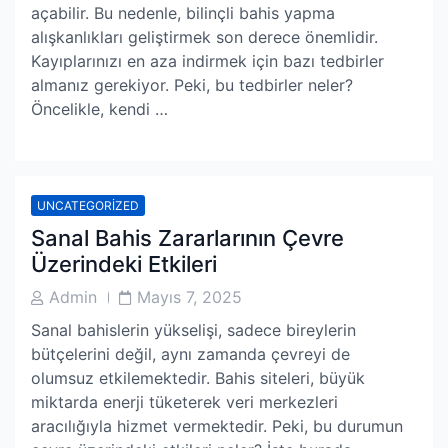
açabilir. Bu nedenle, bilinçli bahis yapma
alışkanlıkları geliştirmek son derece önemlidir.
Kayıplarınızı en aza indirmek için bazı tedbirler
almanız gerekiyor. Peki, bu tedbirler neler?
Öncelikle, kendi …
UNCATEGORIZED
Sanal Bahis Zararlarının Çevre
Üzerindeki Etkileri
Post
Post
Admin
Mayıs 7, 2025
Author
Date
Sanal bahislerin yükselişi, sadece bireylerin
bütçelerini değil, aynı zamanda çevreyi de
olumsuz etkilemektedir. Bahis siteleri, büyük
miktarda enerji tüketerek veri merkezleri
aracılığıyla hizmet vermektedir. Peki, bu durumun