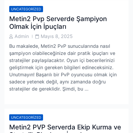
UNCATEGORIZED
Metin2 Pvp Serverde Şampiyon
Olmak İçin İpuçları
Post
Post
Admin
Mayıs 8, 2025
Author
Date
Bu makalede, Metin2 PvP sunucularında nasıl
şampiyon olabileceğinize dair pratik ipuçları ve
stratejiler paylaşılacaktır. Oyun içi becerilerinizi
geliştirmek için gereken bilgileri edineceksiniz.
Unutmayın! Başarılı bir PvP oyuncusu olmak için
sadece yetenek değil, aynı zamanda doğru
stratejiler de gereklidir. Şimdi, bu …
UNCATEGORIZED
Metin2 PVP Serverda Ekip Kurma ve