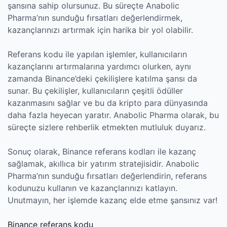
şansına sahip olursunuz. Bu süreçte Anabolic
Pharma’nın sunduğu fırsatları değerlendirmek,
kazançlarınızı artırmak için harika bir yol olabilir.
Referans kodu ile yapılan işlemler, kullanıcıların
kazançlarını artırmalarına yardımcı olurken, aynı
zamanda Binance’deki çekilişlere katılma şansı da
sunar. Bu çekilişler, kullanıcıların çeşitli ödüller
kazanmasını sağlar ve bu da kripto para dünyasında
daha fazla heyecan yaratır. Anabolic Pharma olarak, bu
süreçte sizlere rehberlik etmekten mutluluk duyarız.
Sonuç olarak, Binance referans kodları ile kazanç
sağlamak, akıllıca bir yatırım stratejisidir. Anabolic
Pharma’nın sunduğu fırsatları değerlendirin, referans
kodunuzu kullanın ve kazançlarınızı katlayın.
Unutmayın, her işlemde kazanç elde etme şansınız var!
Binance referans kodu