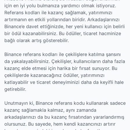
için en iyi yolu bulmanıza yardımcı olmak istiyoruz.
Referans kodları ile kazanç sağlamak, yatırımınızı
artırmanın en etkili yollarından biridir. Arkadaşlarınızı
Binance’e davet ettiğinizde, her yeni kullanıcı için belirli
bir ödül kazanabilirsiniz. Bu ödüller, ticaret hacminize
bağlı olarak artış gösterebilir.
Binance referans kodları ile çekilişlere katılma şansını
da yakalayabilirsiniz. Çekilişler, kullanıcıların daha fazla
kazanç elde etmesi için harika bir fırsat sunuyor. Bu
çekilişlerde kazanacağınız ödüller, yatırımınızı
katlayabilir ve ticaret deneyiminizi daha da keyifli hale
getirebilir.
Unutmayın ki, Binance referans kodu kullanarak sadece
kazanç sağlamakla kalmaz, aynı zamanda
arkadaşlarınızı da bu kazanç fırsatından yararlandırmış
olursunuz. Bu sayede, hem kendi kazancınızı artırır