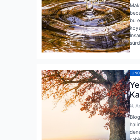
Maka
bece
bu e
koya
İnsa
sürd
UNC
Ye
Ka
Post
A
Auth
Blog
hali
dene
sahi