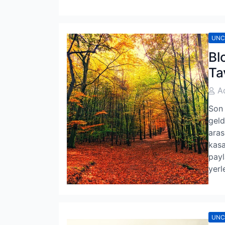
UNC
Bl
Ta
Post
A
Auth
Son 
geld
aras
kasa
payl
yerl
UNC