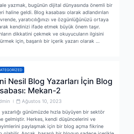
le yazmak, bugünün dijital dünyasında önemli bir
ri haline geldi. Blog kasabası olarak adlandırılan
vrende, yaratıcılığınızı ve özgünlüğünüzü ortaya
rak kendinizi ifade etmek büyük önem taşır.
nların dikkatini çekmek ve okuyucuların ilgisini
ürmek için, başarılı bir içerik yazarı olarak …
ATEGORIZED
ni Nesil Blog Yazarları İçin Blog
sabası: Mekan-2
Post
dmin
Ağustos 10, 2023
or
Date
 yazarlığı günümüzde hızla büyüyen bir sektör
ne gelmiştir. Herkes, kendi düşüncelerini ve
yimlerini paylaşmak için bir blog açma fikrine
p olabilir. Ancak, başarılı bir blogun sadece içerikle