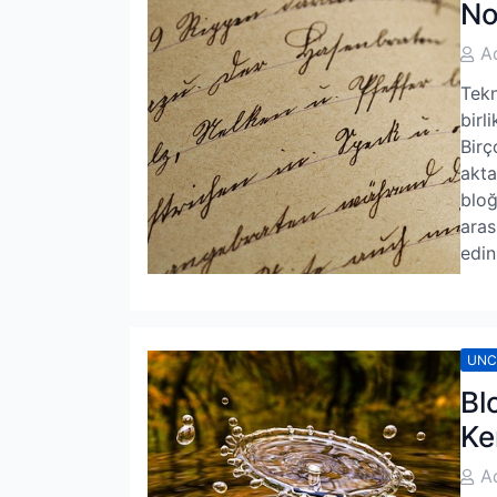
No
Post
A
Auth
Tekn
birl
Birç
akta
bloğ
aras
edin
UNC
Bl
Ke
Post
A
Auth