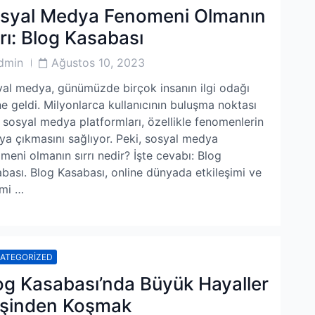
syal Medya Fenomeni Olmanın
rrı: Blog Kasabası
Post
dmin
Ağustos 10, 2023
or
Date
al medya, günümüzde birçok insanın ilgi odağı
ne geldi. Milyonlarca kullanıcının buluşma noktası
 sosyal medya platformları, özellikle fenomenlerin
ya çıkmasını sağlıyor. Peki, sosyal medya
meni olmanın sırrı nedir? İşte cevabı: Blog
bası. Blog Kasabası, online dünyada etkileşimi ve
imi …
ATEGORIZED
og Kasabası’nda Büyük Hayaller
şinden Koşmak