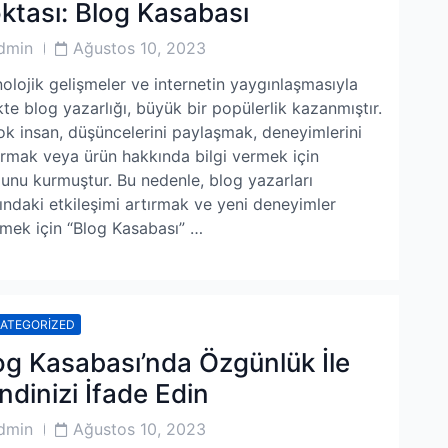
ktası: Blog Kasabası
Post
dmin
Ağustos 10, 2023
or
Date
olojik gelişmeler ve internetin yaygınlaşmasıyla
ikte blog yazarlığı, büyük bir popülerlik kazanmıştır.
ok insan, düşüncelerini paylaşmak, deneyimlerini
rmak veya ürün hakkında bilgi vermek için
unu kurmuştur. Bu nedenle, blog yazarları
ındaki etkileşimi artırmak ve yeni deneyimler
mek için “Blog Kasabası” …
ATEGORIZED
og Kasabası’nda Özgünlük İle
ndinizi İfade Edin
Post
dmin
Ağustos 10, 2023
or
Date