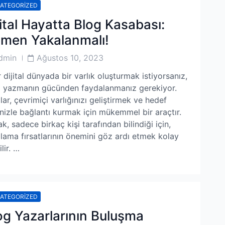
ATEGORIZED
jital Hayatta Blog Kasabası:
men Yakalanmalı!
Post
dmin
Ağustos 10, 2023
or
Date
 dijital dünyada bir varlık oluşturmak istiyorsanız,
 yazmanın gücünden faydalanmanız gerekiyor.
lar, çevrimiçi varlığınızı geliştirmek ve hedef
enizle bağlantı kurmak için mükemmel bir araçtır.
k, sadece birkaç kişi tarafından bilindiği için,
lama fırsatlarının önemini göz ardı etmek kolay
lir. …
ATEGORIZED
og Yazarlarının Buluşma