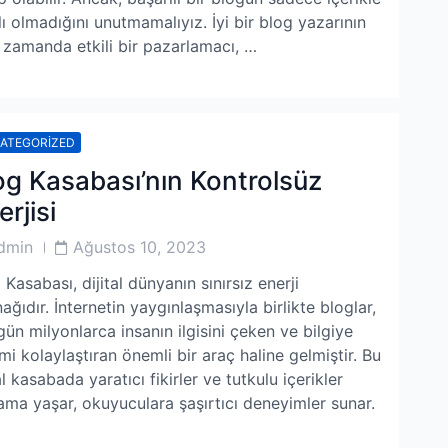
rlı olmadığını unutmamalıyız. İyi bir blog yazarının
 zamanda etkili bir pazarlamacı, …
ATEGORIZED
og Kasabası’nın Kontrolsüz
rjisi
Post
dmin
Ağustos 10, 2023
or
Date
 Kasabası, dijital dünyanın sınırsız enerji
ağıdır. İnternetin yaygınlaşmasıyla birlikte bloglar,
gün milyonlarca insanın ilgisini çeken ve bilgiye
imi kolaylaştıran önemli bir araç haline gelmiştir. Bu
l kasabada yaratıcı fikirler ve tutkulu içerikler
ama yaşar, okuyuculara şaşırtıcı deneyimler sunar.