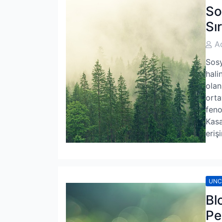
So
Sı
Post
A
Auth
Sosy
hali
olan
orta
feno
Kasa
eriş
UNC
Bl
Pe