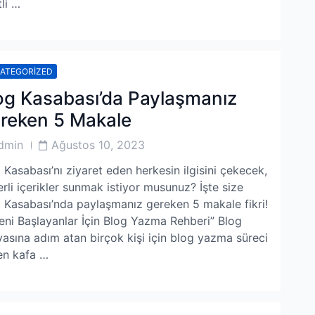
tli …
ATEGORIZED
og Kasabası’da Paylaşmanız
reken 5 Makale
Post
dmin
Ağustos 10, 2023
or
Date
 Kasabası’nı ziyaret eden herkesin ilgisini çekecek,
rli içerikler sunmak istiyor musunuz? İşte size
 Kasabası’nda paylaşmanız gereken 5 makale fikri!
Yeni Başlayanlar İçin Blog Yazma Rehberi” Blog
asına adım atan birçok kişi için blog yazma süreci
en kafa …