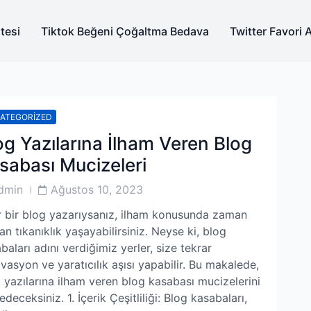
tesi
Tiktok Beğeni Çoğaltma Bedava
Twitter Favori 
ATEGORIZED
og Yazılarına İlham Veren Blog
sabası Mucizeleri
Post
dmin
Ağustos 10, 2023
or
Date
 bir blog yazarıysanız, ilham konusunda zaman
n tıkanıklık yaşayabilirsiniz. Neyse ki, blog
baları adını verdiğimiz yerler, size tekrar
vasyon ve yaratıcılık aşısı yapabilir. Bu makalede,
 yazılarına ilham veren blog kasabası mucizelerini
edeceksiniz. 1. İçerik Çeşitliliği: Blog kasabaları,