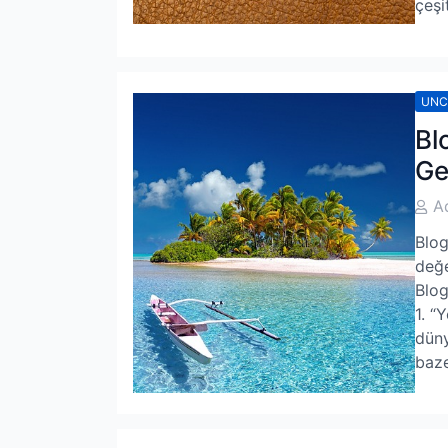
çeşi
UNC
Bl
Ge
Post
A
Auth
Blog
değe
Blog
1. “
düny
baz