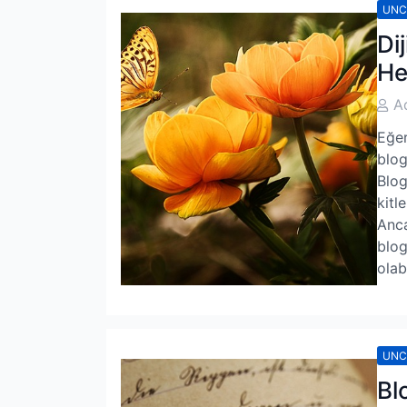
UNC
Di
He
Post
A
Auth
Eğer
blog
Blog
kitl
Anca
blog
olabi
UNC
Bl